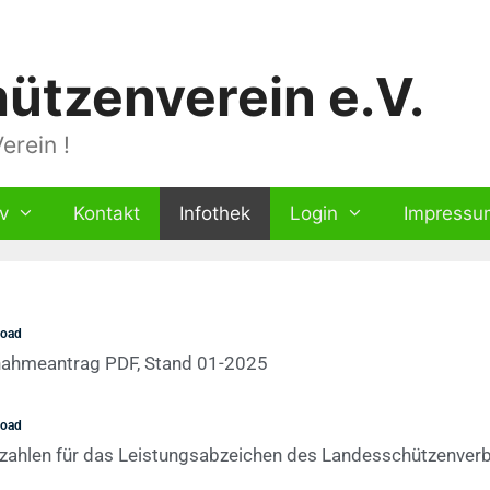
ützenverein e.V.
erein !
v
Kontakt
Infothek
Login
Impressu
load
nahmeantrag PDF, Stand 01-2025
load
zahlen für das Leistungsabzeichen des Landesschützenver